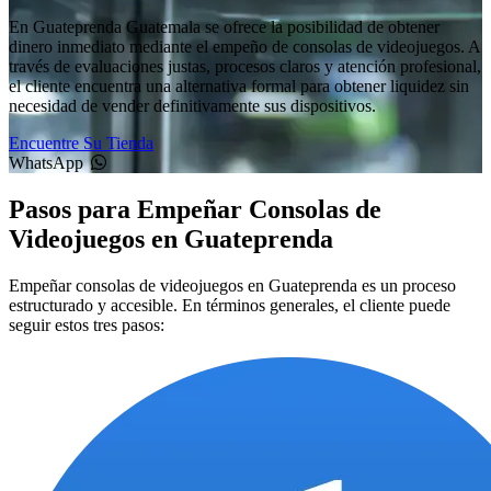
En Guateprenda Guatemala se ofrece la posibilidad de obtener
dinero inmediato mediante el empeño de consolas de videojuegos. A
través de evaluaciones justas, procesos claros y atención profesional,
el cliente encuentra una alternativa formal para obtener liquidez sin
necesidad de vender definitivamente sus dispositivos.
Encuentre Su Tienda
WhatsApp
Pasos para Empeñar Consolas de
Videojuegos en Guateprenda
Empeñar consolas de videojuegos en Guateprenda es un proceso
estructurado y accesible. En términos generales, el cliente puede
seguir estos tres pasos: