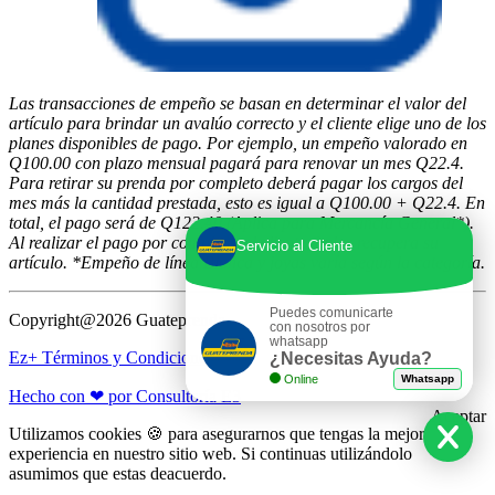
Las transacciones de empeño se basan en determinar el valor del
artículo para brindar un avalúo correcto y el cliente elige uno de los
planes disponibles de pago. Por ejemplo, un empeño valorado en
Q100.00 con plazo mensual pagará para renovar un mes Q22.4.
Para retirar su prenda por completo deberá pagar los cargos del
mes más la cantidad prestada, esto es igual a Q100.00 + Q22.4. En
total, el pago será de Q122.40 (Aplica para Mercancía General*).
Al realizar el pago por completo, el cliente titular recupera su
Servicio al Cliente
artículo. *Empeño de línea Blanca y joyas varía según la categoría.
Puedes comunicarte
Copyright@2026 Guateprenda
con nosotros por
whatsapp
Ez+ Términos y Condiciones
¿Necesitas Ayuda?
Online
Whatsapp
Hecho con ❤ por Consultoría E3
Aceptar
Utilizamos cookies 🍪 para asegurarnos que tengas la mejor
experiencia en nuestro sitio web. Si continuas utilizándolo
asumimos que estas deacuerdo.