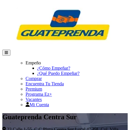
Empeño
¿Cómo Empeñar?
¿Qué Puedo Empeñar?
Comprar
Encuentra Tu Tienda
Premium
Programa Ez+
Vacantes
Mi Cuenta
Guateprenda Centra Sur
23 Calle 1-55, C.C Plaza Centra Sur Local 47-PB, Col. Villa