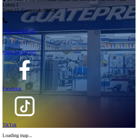
Lobos 1
Zona 12, Guatemala 01064
+502-5474-8742
+502-5474-8742
Facebook
TikTok
Loading map...