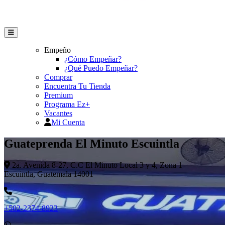
Empeño
¿Cómo Empeñar?
¿Qué Puedo Empeñar?
Comprar
Encuentra Tu Tienda
Premium
Programa Ez+
Vacantes
Mi Cuenta
Guateprenda El Minuto Escuintla
2a. Avenida 8-27, C.C El Minuto Local 3 y 4, Zona 1
Escuintla, Guatemala 14001
+502-2374-8923