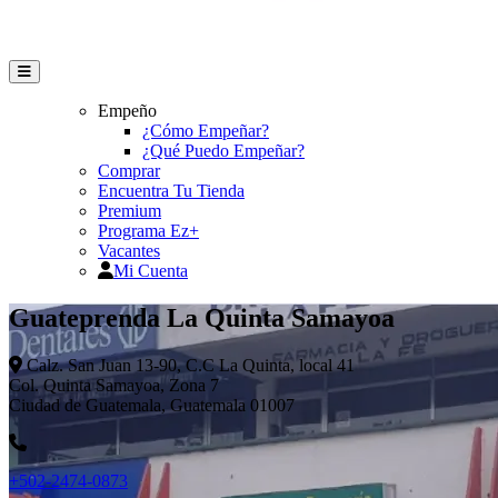
Empeño
¿Cómo Empeñar?
¿Qué Puedo Empeñar?
Comprar
Encuentra Tu Tienda
Premium
Programa Ez+
Vacantes
Mi Cuenta
Guateprenda La Quinta Samayoa
Calz. San Juan 13-90, C.C La Quinta, local 41
Col. Quinta Samayoa, Zona 7
Ciudad de Guatemala, Guatemala 01007
+502-2474-0873