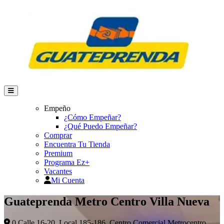
Empeño
¿Cómo Empeñar?
¿Qué Puedo Empeñar?
Comprar
Encuentra Tu Tienda
Premium
Programa Ez+
Vacantes
Mi Cuenta
Guateprenda Metro Centro Villa Nueva
0 Calle 16-20, Local 185-186, Centro Comercial Metrocentro,