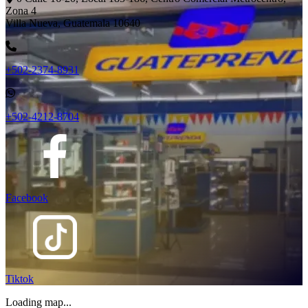
Zona 4
Villa Nueva, Guatemala 10640
+502-2374-8931
+502-4212-8704
Facebook
Tiktok
Loading map...