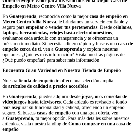
Obtén el Mejor Valor para tus Artículos en la Mejor Casa de
Empeño en Metro Centro Villa Nueva
En
Guateprenda
, reconocida como la mejor
casa de empeño en
Metro Centro Villa Nueva
, te brindamos un servicio confiable y
seguro para
empeñar o vender tus pertenencias
. Desde
celulares,
laptops, herramientas, relojes hasta electrodomésticos
,
evaluamos cada artículo con transparencia y te ofrecemos un
préstamo inmediato. Si necesitas dinero rápido y buscas una
casa de
empeño cerca de ti
, ven a
Guateprenda
y explora nuestras
opciones. ¿Quieres más información? Visita nuestras páginas de
¿Qué puedo empeñar? para saber más información
Encuentra Gran Variedad en Nuestra Tienda de Empeño
Nuestra
tienda de empeño
te ofrece una selección amplia
de
artículos de calidad a precios accesibles
.
En
Guateprenda
, puedes adquirir desde
joyas, oro, consolas de
videojuegos hasta televisores
. Cada artículo es revisado a fondo
para asegurar su funcionalidad y calidad, ofreciendo un empeño
seguro. Si buscas
casas de empeño
con una gran oferta, ven
a
Guateprenda
, tu mejor opción. Para más detalles sobre nuestros
artículos, visita nuestra landing de
Como comprar en una casa de
empeño