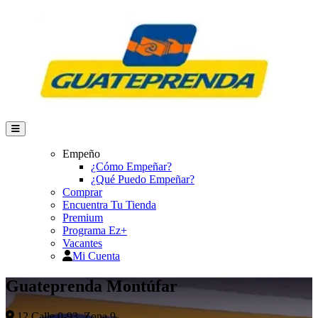
Empeño
¿Cómo Empeñar?
¿Qué Puedo Empeñar?
Comprar
Encuentra Tu Tienda
Premium
Programa Ez+
Vacantes
Mi Cuenta
Guateprenda Montúfar
12 Calle 0-93, Zona 9