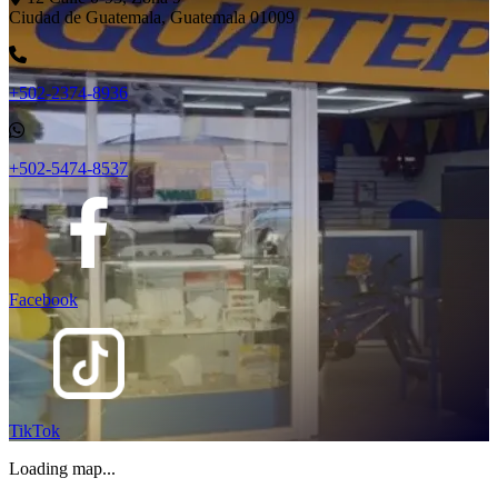
Ciudad de Guatemala, Guatemala 01009
+502-2374-8936
+502-5474-8537
Facebook
TikTok
Loading map...