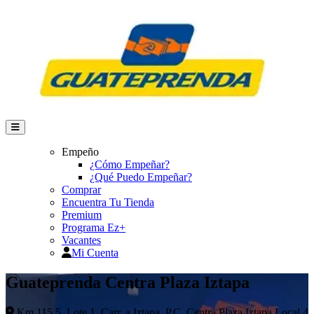
Empeño
¿Cómo Empeñar?
¿Qué Puedo Empeñar?
Comprar
Encuentra Tu Tienda
Premium
Programa Ez+
Vacantes
Mi Cuenta
Guateprenda Centra Plaza Iztapa
Km 115.5, Lote 1, Carr. a Iztapa, P.C. Centra Plaza Iztapa Local 4