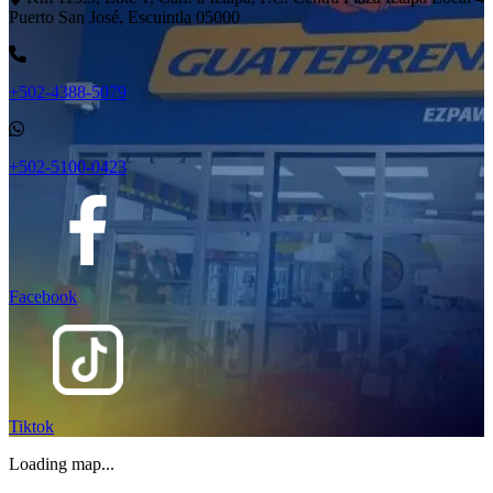
Puerto San José, Escuintla 05000
+502-4388-5079
+502-5100-0423
Facebook
Tiktok
Loading map...