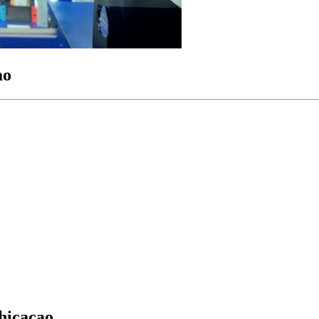
ao
hicacao