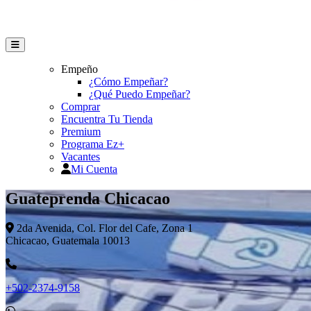
Empeño
¿Cómo Empeñar?
¿Qué Puedo Empeñar?
Comprar
Encuentra Tu Tienda
Premium
Programa Ez+
Vacantes
Mi Cuenta
Guateprenda Chicacao
2da Avenida, Col. Flor del Cafe, Zona 1
Chicacao, Guatemala 10013
+502-2374-9158