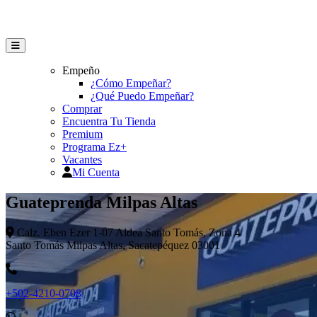
Empeño
¿Cómo Empeñar?
¿Qué Puedo Empeñar?
Comprar
Encuentra Tu Tienda
Premium
Programa Ez+
Vacantes
Mi Cuenta
Guateprenda Milpas Altas
Calz. Eben Ezer 1-07 Aldea Santo Tomás, Zona 4
Santo Tomás Milpas Altas, Sacatepéquez 03001
+502-4210-0708