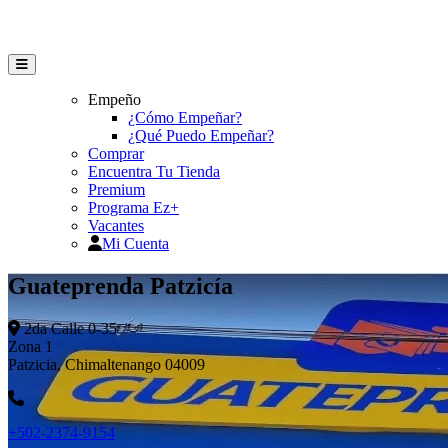
Empeño
¿Cómo Empeñar?
¿Qué Puedo Empeñar?
Comprar
Encuentra Tu Tienda
Premium
Programa Ez+
Vacantes
Mi Cuenta
Guateprenda Patzicía
2da Calle 0-35
Zona 1
Patzicia, Chimaltenango 04009
+502-2374-9154