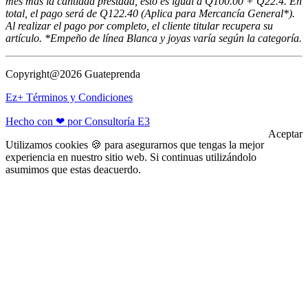
mes más la cantidad prestada, esto es igual a Q100.00 + Q22.4. En
total, el pago será de Q122.40 (Aplica para Mercancía General*).
Al realizar el pago por completo, el cliente titular recupera su
artículo. *Empeño de línea Blanca y joyas varía según la categoría.
Copyright@2026 Guateprenda
Ez+ Términos y Condiciones
Hecho con ❤ por Consultoría E3
Aceptar
Utilizamos cookies 🍪 para asegurarnos que tengas la mejor
experiencia en nuestro sitio web. Si continuas utilizándolo
asumimos que estas deacuerdo.