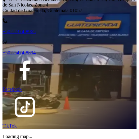
de San Nicolas, Zona 4
Ciudad de Guatemala, Guatemala 01057
+502-2374-8965
+502-5474-8894
Facebook
TikTok
Loading map...