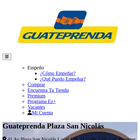
Empeño
¿Cómo Empeñar?
¿Qué Puedo Empeñar?
Comprar
Encuentra Tu Tienda
Premium
Programa Ez+
Vacantes
Mi Cuenta
Guateprenda Plaza San Nicolás
41 Av Plaza San Nicolás Local 138, 11 Calle 3-10, Col. Bosques