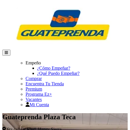
Empeño
¿Cómo Empeñar?
¿Qué Puedo Empeñar?
Comprar
Encuentra Tu Tienda
Premium
Programa Ez+
Vacantes
Mi Cuenta
Guateprenda Plaza Teca
6ta calle y Blvd. Henry Sierra