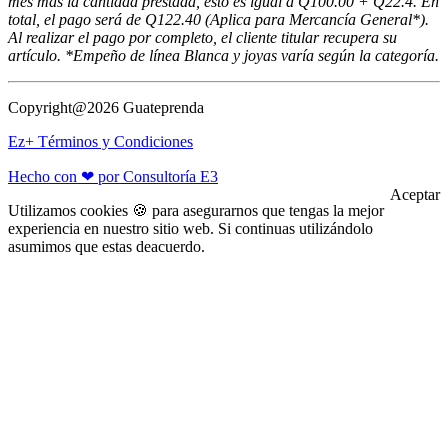
mes más la cantidad prestada, esto es igual a Q100.00 + Q22.4. En
total, el pago será de Q122.40 (Aplica para Mercancía General*).
Al realizar el pago por completo, el cliente titular recupera su
artículo. *Empeño de línea Blanca y joyas varía según la categoría.
Copyright@2026 Guateprenda
Ez+ Términos y Condiciones
Hecho con ❤ por Consultoría E3
Aceptar
Utilizamos cookies 🍪 para asegurarnos que tengas la mejor
experiencia en nuestro sitio web. Si continuas utilizándolo
asumimos que estas deacuerdo.