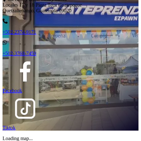
Locales 17 y 18 Plaza Teca Coatepeque
Quetzaltenango, Guatemala 09020
+502-2374-9171
+502-3768-7459
Facebook
Tiktok
Loading map...