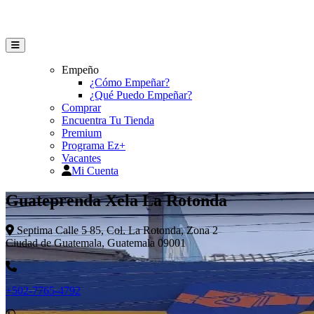
Empeño
¿Cómo Empeñar?
¿Qué Puedo Empeñar?
Comprar
Encuentra Tu Tienda
Premium
Programa Ez+
Vacantes
Mi Cuenta
Guateprenda Xela La Rotonda
Septima Calle 5 85, Col. La Rotonda, Zona 2
Ciudad de Guatemala, Guatemala 09001
+502-7765-4792