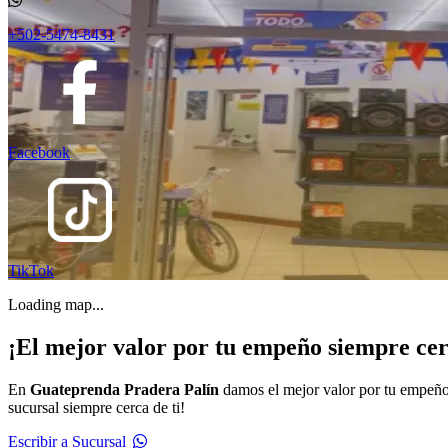
+502-5474-8431
Facebook
TikTok
Loading map...
¡El mejor valor por tu empeño siempre cerc
En
Guateprenda Pradera Palín
damos el mejor valor por tu empeño 
sucursal siempre cerca de ti!
Escribir a Sucursal