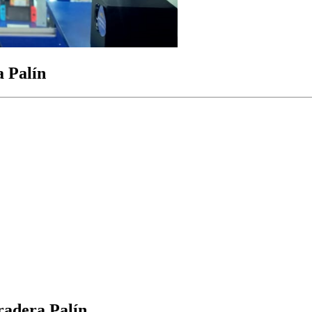
 Palín
radera Palín