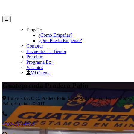
Empeño
¿Cómo Empeñar?
¿Qué Puedo Empeñar?
Comprar
Encuentra Tu Tienda
Premium
Programa Ez+
Vacantes
Mi Cuenta
Guateprenda Pradera Palín
1ra av 7-67, C.C. Pradera Palin Local 9, Barrio San Lucas, Zona 2
Palín, Escuintla 05011
+502-2374-8953