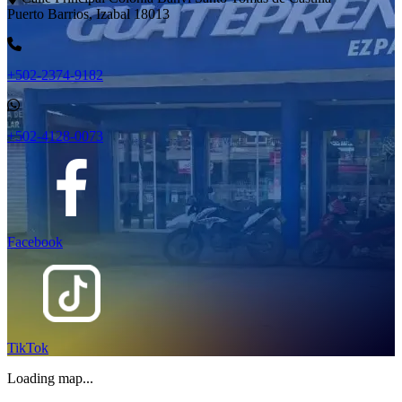
Puerto Barrios, Izabal 18013
+502-2374-9182
+502-4128-0073
Facebook
TikTok
Loading map...