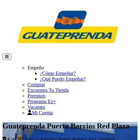
Empeño
¿Cómo Empeñar?
¿Qué Puedo Empeñar?
Comprar
Encuentra Tu Tienda
Premium
Programa Ez+
Vacantes
Mi Cuenta
Guateprenda Puerto Barrios Red Plaza
Km 297 Ruta al Atlalilco Puerto Barrios, Col. Virginia