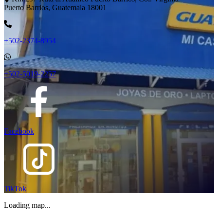
Puerto Barrios, Guatemala 18001
+502-2374-8954
+502-5019-2257
Facebook
TikTok
Loading map...