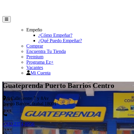
Empeño
¿Cómo Empeñar?
¿Qué Puedo Empeñar?
Comprar
Encuentra Tu Tienda
Premium
Programa Ez+
Vacantes
Mi Cuenta
Guateprenda Puerto Barrios Centro
9 Calle, entre 7 y 8Av
Puerto Barrios, Izabal 18001
+502-2374-8956