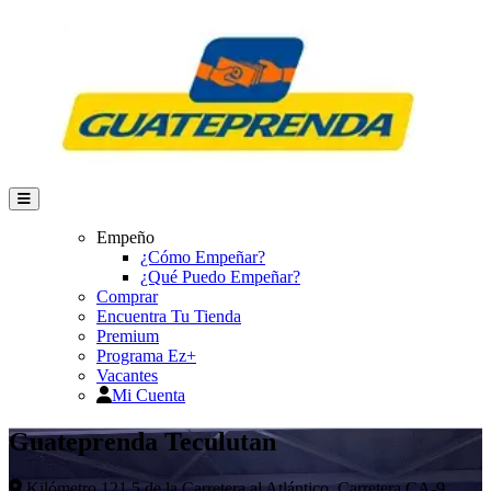
Empeño
¿Cómo Empeñar?
¿Qué Puedo Empeñar?
Comprar
Encuentra Tu Tienda
Premium
Programa Ez+
Vacantes
Mi Cuenta
Guateprenda Teculutan
Kilómetro 121.5 de la Carretera al Atlántico, Carretera CA-9,