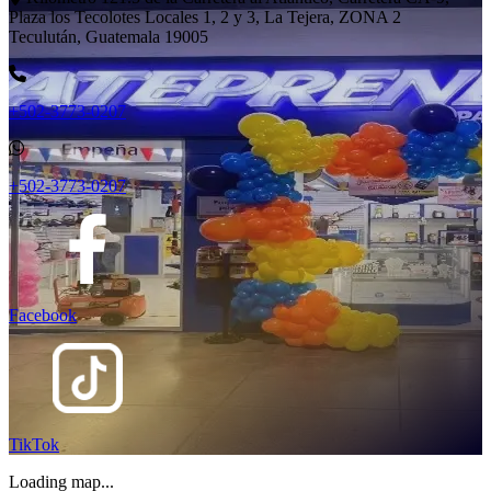
Plaza los Tecolotes Locales 1, 2 y 3, La Tejera, ZONA 2
Teculután, Guatemala 19005
+502-3773-0207
+502-3773-0207
Facebook
TikTok
Loading map...